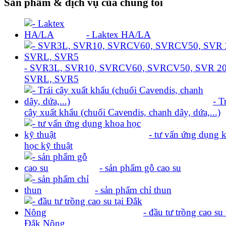
Sản phẩm & dịch vụ của chúng tôi
- Laktex HA/LA
- SVR3L, SVR10, SVRCV60, SVRCV50, SVR 20
SVRL, SVR5
- T
cây xuất khẩu (chuối Cavendis, chanh dây, dứa,...)
- tư vấn ứng dụng 
học kỹ thuật
- sản phẩm gỗ cao su
- sản phẩm chỉ thun
- đầu tư trồng cao su t
Đắk Nông