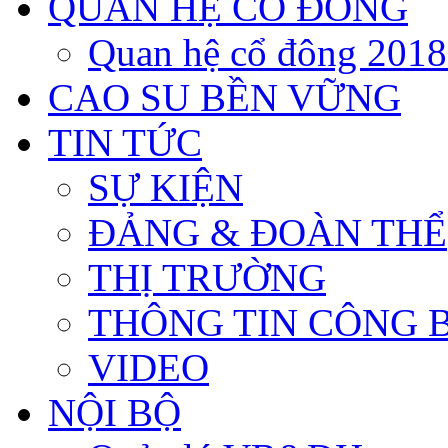
QUAN HỆ CỔ ĐÔNG
Quan hệ cổ đông 201
CAO SU BỀN VỮNG
TIN TỨC
SỰ KIỆN
ĐẢNG & ĐOÀN THỂ
THỊ TRƯỜNG
THÔNG TIN CÔNG 
VIDEO
NỘI BỘ