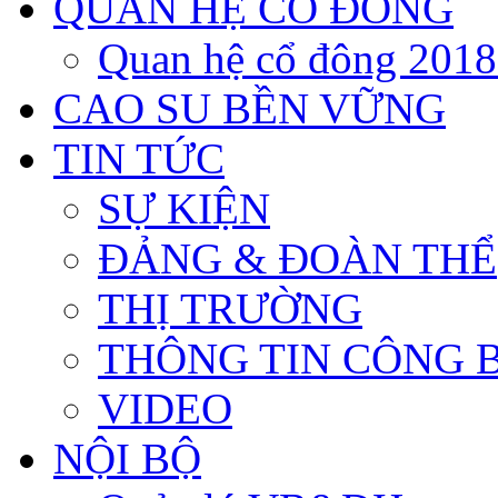
QUAN HỆ CỔ ĐÔNG
Quan hệ cổ đông 201
CAO SU BỀN VỮNG
TIN TỨC
SỰ KIỆN
ĐẢNG & ĐOÀN THỂ
THỊ TRƯỜNG
THÔNG TIN CÔNG 
VIDEO
NỘI BỘ