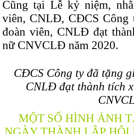
Cũng tại Lễ kỷ niệm, nh
viên, CNLĐ, CĐCS Công ty
đoàn viên, CNLĐ đạt thành
nữ CNVCLĐ năm 2020.
CĐCS Công ty đã tặng gi
CNLĐ đạt thành tích x
CNVCL
MỘT SỐ HÌNH ẢNH T
NGÀY THÀNH LẬP HỘI L