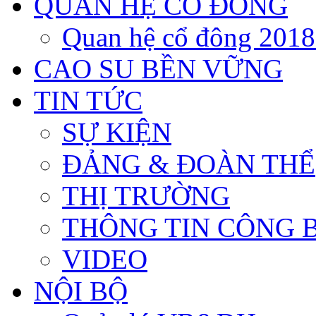
QUAN HỆ CỔ ĐÔNG
Quan hệ cổ đông 201
CAO SU BỀN VỮNG
TIN TỨC
SỰ KIỆN
ĐẢNG & ĐOÀN THỂ
THỊ TRƯỜNG
THÔNG TIN CÔNG 
VIDEO
NỘI BỘ