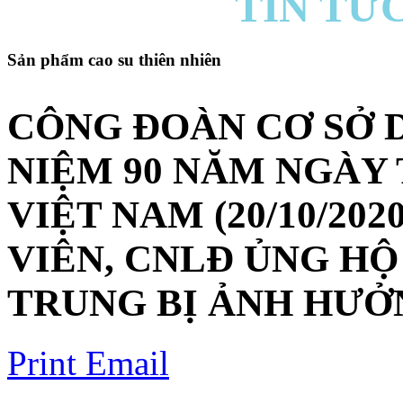
TIN TỨC
Sản phẩm cao su thiên nhiên
CÔNG ĐOÀN CƠ SỞ 
NIỆM 90 NĂM NGÀY
VIỆT NAM (20/10/20
VIÊN, CNLĐ ỦNG H
TRUNG BỊ ẢNH HƯỞN
Print
Email