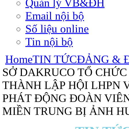
Quản lý VB&ĐH
Email nội bộ
Số liệu online
Tin nội bộ
Home
TIN TỨC
ĐẢNG & 
SỞ DAKRUCO TỔ CHỨC
THÀNH LẬP HỘI LHPN VI
PHÁT ĐỘNG ĐOÀN VIÊN
MIỀN TRUNG BỊ ẢNH H