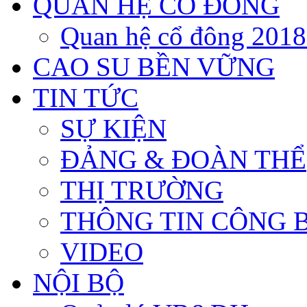
QUAN HỆ CỔ ĐÔNG
Quan hệ cổ đông 201
CAO SU BỀN VỮNG
TIN TỨC
SỰ KIỆN
ĐẢNG & ĐOÀN THỂ
THỊ TRƯỜNG
THÔNG TIN CÔNG 
VIDEO
NỘI BỘ