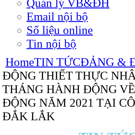
Quản lý VB&ĐH
Email nội bộ
Số liệu online
Tin nội bộ
Home
TIN TỨC
ĐẢNG & 
ĐỘNG THIẾT THỰC NH
THÁNG HÀNH ĐỘNG VỀ 
ĐỘNG NĂM 2021 TẠI C
ĐẮK LẮK