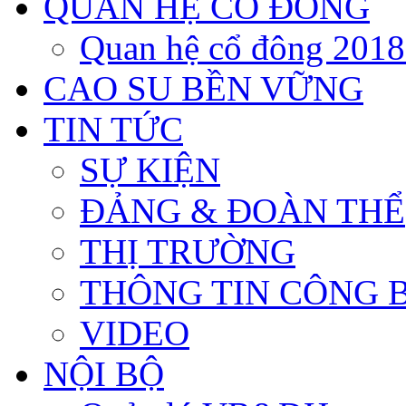
QUAN HỆ CỔ ĐÔNG
Quan hệ cổ đông 201
CAO SU BỀN VỮNG
TIN TỨC
SỰ KIỆN
ĐẢNG & ĐOÀN THỂ
THỊ TRƯỜNG
THÔNG TIN CÔNG 
VIDEO
NỘI BỘ