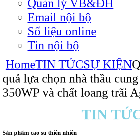
Quản lý VB&ĐH
Email nội bộ
Số liệu online
Tin nội bộ
Home
TIN TỨC
SỰ KIỆN
Q
quả lựa chọn nhà thầu cung
350WP và chất loang trãi 
TIN TỨC
Sản phẩm cao su thiên nhiên