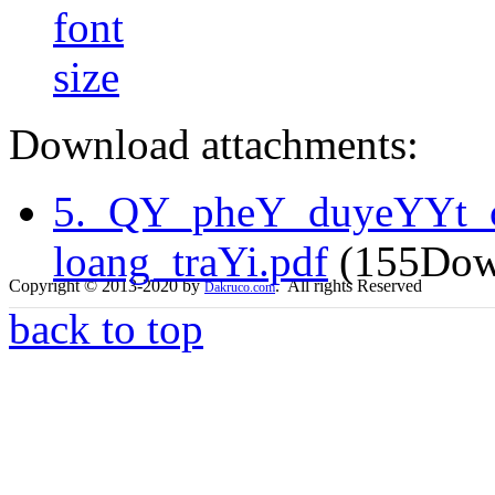
Download attachments:
5._QY_pheY_duyeYYt_
loang_traYi.pdf
(155Dow
Copyright © 2013-2020 by
. All rights Reserved
Dakruco.com
back to top