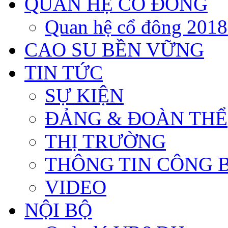
QUAN HỆ CỔ ĐÔNG
Quan hệ cổ đông 201
CAO SU BỀN VỮNG
TIN TỨC
SỰ KIỆN
ĐẢNG & ĐOÀN THỂ
THỊ TRƯỜNG
THÔNG TIN CÔNG 
VIDEO
NỘI BỘ