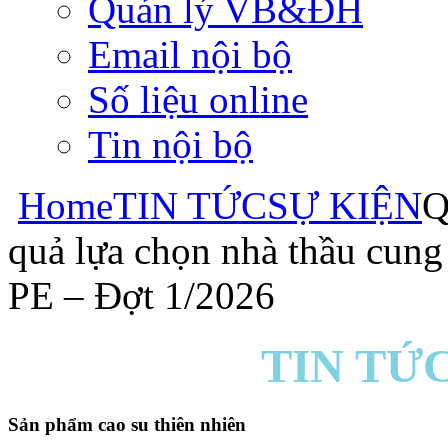
Quản lý VB&ĐH
Email nội bộ
Số liệu online
Tin nội bộ
Home
TIN TỨC
SỰ KIỆN
Q
quả lựa chọn nhà thầu cun
PE – Đợt 1/2026
TIN TỨC
Sản phẩm cao su thiên nhiên